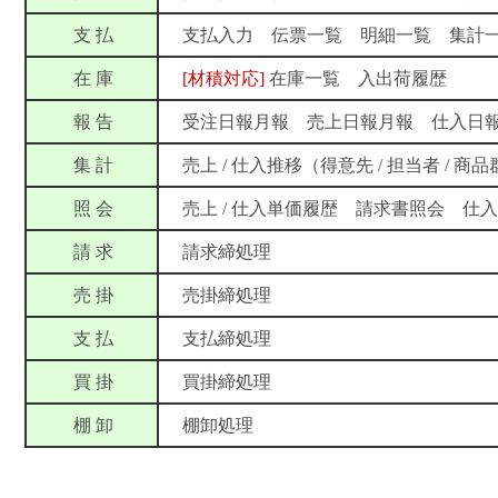
支 払
支払入力 伝票一覧 明細一覧 集計
在 庫
[材積対応]
在庫一覧 入出荷履歴
報 告
受注日報月報 売上日報月報 仕入日
集 計
売上 / 仕入推移（得意先 / 担当者 / 
照 会
売上 / 仕入単価履歴 請求書照会 仕入
請 求
請求締処理
売 掛
売掛締処理
支 払
支払締処理
買 掛
買掛締処理
棚 卸
棚卸処理