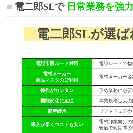
■
電二郎SLで
日常業務を強
電二郎SLが選
電設市販ルート対応
電設ルートで物
電材メーカー
電材メーカー各社
商品マスタのご利用
操作がカンタン
予め業務に必要
機能変化に追従
事業規模拡大の
資産継承
ソフトウェアや
電材卸業向けの
導入が早くコストも安い
安価で短期間の